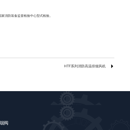
国家消防装备监督检验中心型式检验。
HTF系列消防高温排烟风机
烟阀