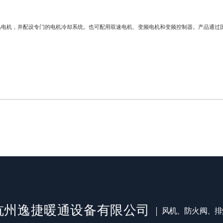
温电机，并配设专门的电机冷却系统。也可配用双速电机、变频电机和变频控制器。产品通过
杭州逸捷暖通设备有限公司
风机、防火阀、排