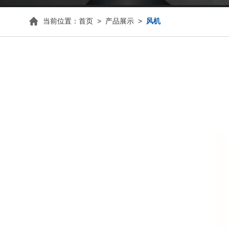
当前位置：
首页
>
产品展示
>
风机